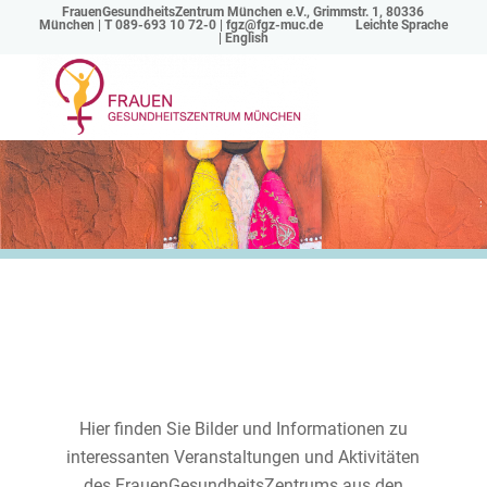
FrauenGesundheitsZentrum München e.V., Grimmstr. 1, 80336
München | T 089-693 10 72-0 |
fgz@fgz-muc.de
Leichte Sprache
|
English
Archiv
Hier finden Sie Bilder und Informationen zu
interessanten Veranstaltungen und Aktivitäten
des FrauenGesundheitsZentrums aus den