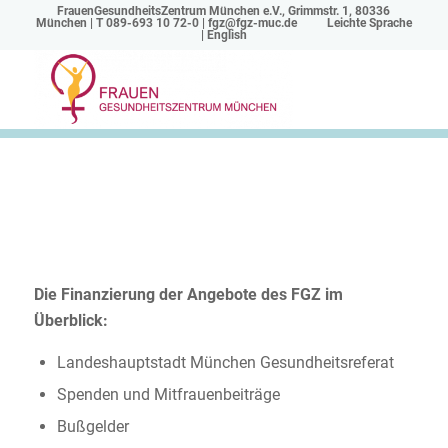
FrauenGesundheitsZentrum München e.V., Grimmstr. 1, 80336
München | T 089-693 10 72-0 |
fgz@fgz-muc.de
Leichte Sprache
|
English
Finanzierung
Die Finanzierung der Angebote des FGZ im
Überblick:
Landeshauptstadt München Gesundheitsreferat
Spenden und Mitfrauenbeiträge
Bußgelder