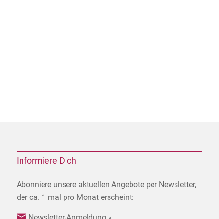
Beim zweiten Termin werden Größe und Sitz von der
Anpasserin nochmals kontrolliert und alle noch
offenen Fragen beantwortet.
Diaphragma-Anpassung
2 Termine inkl.
Diaphragma: € 170,-
Informiere Dich
Abonniere unsere aktuellen Angebote per Newsletter,
der ca. 1 mal pro Monat erscheint:
Newsletter-Anmeldung
»