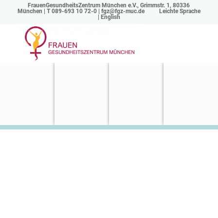
FrauenGesundheitsZentrum München e.V., Grimmstr. 1, 80336
München | T 089-693 10 72-0 |
fgz@fgz-muc.de
Leichte Sprache
|
English
Hormonfreie
Verhütung