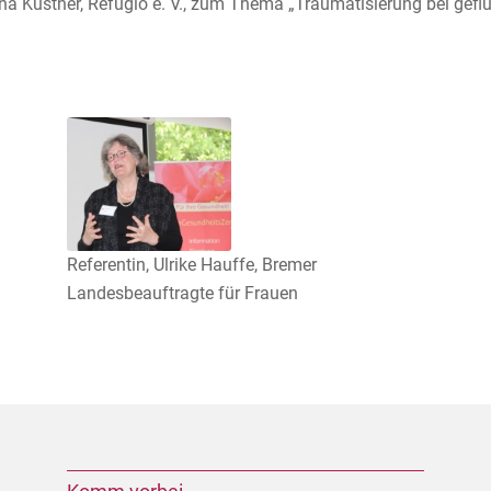
 Küstner, Refugio e. V., zum Thema „Traumatisierung bei gefl
Referentin, Ulrike Hauffe, Bremer
Landesbeauftragte für Frauen