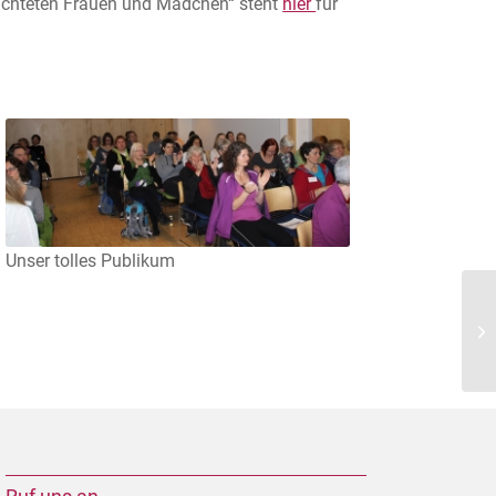
üchteten Frauen und Mädchen“ steht
hier
für
Unser tolles Publikum