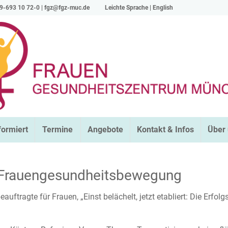
9-693 10 72-0 |
fgz@fgz-muc.de
Leichte Sprache
|
English
formiert
Termine
Angebote
Kontakt & Infos
Über
r Frauengesundheitsbewegung
uftragte für Frauen, „Einst belächelt, jetzt etabliert: Die Erfol