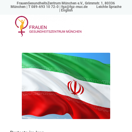
FrauenGesundheitsZentrum München e.V., Grimmstr. 1, 80336
München | T 089-693 10 72-0 |
fgz@fgz-muc.de
Leichte Sprache
|
English