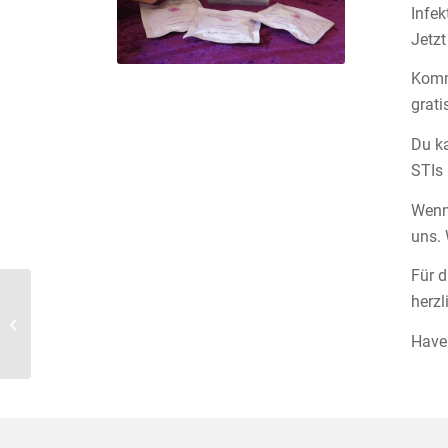
Infek
Jetzt
Komm
grati
Du k
STIs 
Wenn
uns. 
Für d
herzl
Aktionswochen gegen Gewalt an
Frauen* vom 1. – 30. November 2022
Have
sind ges...