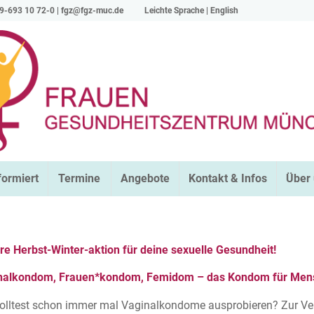
9-693 10 72-0 |
fgz@fgz-muc.de
Leichte Sprache
|
English
formiert
Termine
Angebote
Kontakt & Infos
Über
re Herbst-Winter-aktion für deine sexuelle Gesundheit!
nalkondom, Frauen*kondom, Femidom – das Kondom für Mens
olltest schon immer mal Vaginalkondome ausprobieren? Zur Ver