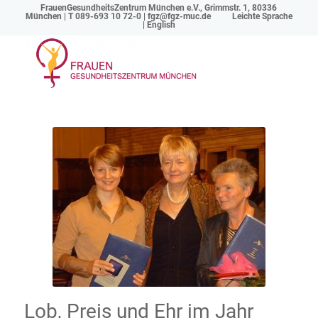
FrauenGesundheitsZentrum München e.V., Grimmstr. 1, 80336
München | T 089-693 10 72-0 |
fgz@fgz-muc.de
Leichte Sprache
|
English
Lob, Preis und Ehr im Jahr