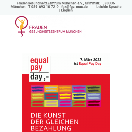
FrauenGesundheitsZentrum München e.V., Grimmstr. 1, 80336
München | T 089-693 10 72-0 |
fgz@fgz-muc.de
Leichte Sprache
|
English